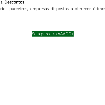
 a:
Descontos
ários parceiros, empresas dispostas a oferecer óti
Seja parceiro AAAOC+
A.A.O.C.
E 04/12/1960
 Paulo (SP)