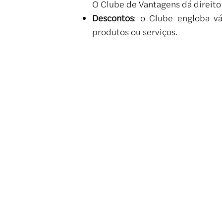
O Clube de Vantagens dá direito
Descontos
: o Clube engloba v
produtos ou serviços.
A.A.A.O.C.
Associação Atlética Acadêmica Oswaldo Cruz - A.
Reconhecida de Utilidade Pública – Lei 8.454 D
Rua Artur de Azevedo, nº 1, Cerqueira César - São
CNPJ/MF 43.927.516/0001-99