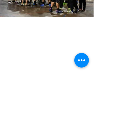
HORÁRIOS DOS TREINOS
SEG:
21h-23h
TER:
22h-00h
QUI:
12h-14h
DIRETORES DE MODALIDADE
Bruno Carneiro
:
(47) 9 9170-6586
Guilherme Bonno
:
(12) 9 9213-5336
Ilan Friedmann
:
(11) 9 7276-8420
REDES SOCIAIS
@handeboc