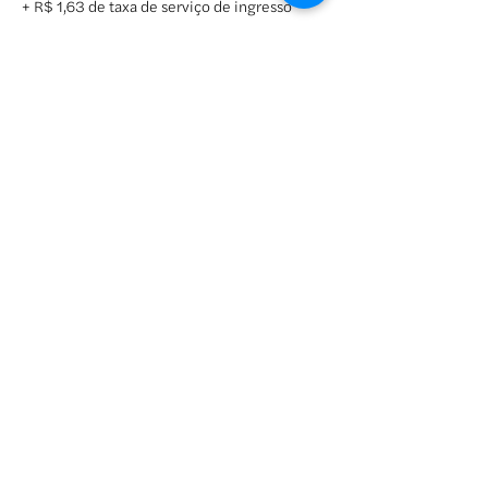
+ R$ 1,63 de taxa de serviço de ingresso
Vendas encerradas
Tipo de ingresso
2º LOTE EXTERNO
Preço
R$ 75,00
+ R$ 1,88 de taxa de serviço de ingresso