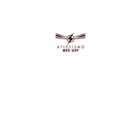
OS
DIRETORES DE MODALIDADE
Bernardo Godoy
: (41) 9 9101-9990
Camila Fabris
: (27) 9 9959-1916
Henrique Abel
: (15) 9 9778-1511
Lorenzo Smith
: (27) 9 9590-0512
Stephanie Brancher
: (11) 9 9874-3737
CEPEUSP