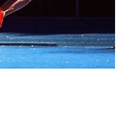
HORÁRIOS DOS TREIN
SEG:
18h-20h
TER:
18h-20h *
QUA:
12h-14h
QUI:
18h-20h *
SEX:
18h-20h
*Os treinos de Terça e Quinta acontecem no 
(Cidade Universitária)